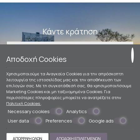
Κάντε κράτηση
ΚΆΝΤΕ ΚΡΆΤΗΣΗ
Αποδοχή Cookies
Χρησιμοποιούμε τα Αναγκαία Cookies για την απρόσκοπτη
λειτουργία της ιστοσελίδας μας και την αποθήκευση των
» ΒΙΚΟΣ
» ΑΩΟΣ
» BUSINESS CENTER
» ΠΥΡΓΟΣ
»
επιλογών σας. Με τη συγκατάθεσή σας, θα χρησιμοποιήσουμε
Δαίδαλος
» PARLOUR ROOMS
» EXPLORER
Marketing Cookies και μη ταξινομημένα Cookies. Για
περισσότερες πληροφορίες μπορείτε να ανατρέξετε στην
ΕΠΙΚΟΙΝΩΝΊΑ
Πολιτική Cookies
.
Necessary cookies
Analytics
Ξενοδοχείο Αθήνα κέντρο
User data
Preferences
Google ads
Οδυσσέως 1, Πλ. Καραισκάκη
10437 ΑΘΗΝΑ
+30 211 9900900
+30 6943106503
ΑΠΌΡΡΙΨΗ ΌΛΩΝ
ΑΠΟΔΟΧΉ ΕΠΙΛΕΓΜΈΝΩΝ