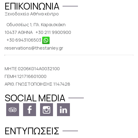
ΕΠΙΚΟΙΝΩΝΊΑ
Ξενοδοχείο Αθήνα κέντρο
Οδυσσέως 1, Πλ. Καραισκάκη
10437 ΑΘΗΝΑ
+30 211 9900900
+30 6943106503
reservations@thestanley.gr
MHTE 0206K014A0032100
ΓΕΜΗ 121716601000
ΑΡΙΘ. ΓΝΩΣΤΟΠΟΙΗΣΗΣ 1147428
SOCIAL MEDIA
ΕΝΤΥΠΏΣΕΙΣ