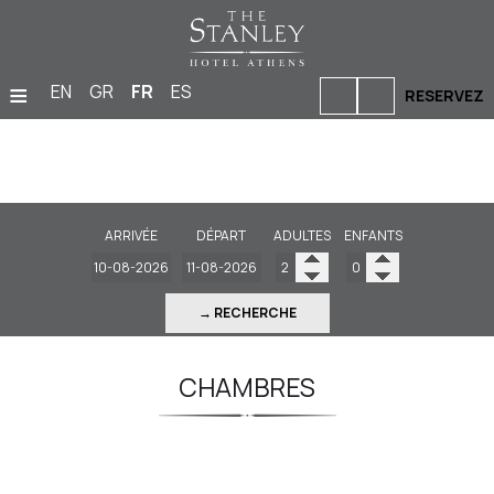
≡
EN
GR
FR
ES
RESERVEZ
ACCUEIL
HÉBERGEMENT
BARS & RESTAURANTS
ARRIVÉE
DÉPART
ADULTES
ENFANTS
INSTALLATIONS & SERVICES
→ RECHERCHE
GALERIE DE PHOTOS
RÉUNIONS ET ÉVÉNEMENTS
CHAMBRES
EMPLACEMENT
OFFRES