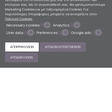
Κεντρική θέρμανση
επιλογών σας. Με τη συγκατάθεσή σας, θα χρησιμοποιήσουμε
Ντουλάπα ρούχων
Marketing Cookies και μη ταξινομημένα Cookies. Για
Καθημερινή υπηρεσία καμαριέρας
περισσότερες πληροφορίες μπορείτε να ανατρέξετε στην
Τηλέφωνο απευθείας κλήσης
Πολιτική Cookies
.
Ηλεκτρονικές Κλειδαριές
Necessary cookies
Analytics
Δωρεάν πρόσβαση στο WiFi
User data
Preferences
Google ads
Ψυγείο με δωρεάν ποτά
Πιστολάκι μαλλιών
Λευκά είδη υψηλής ποιότητας
ΑΠΌΡΡΙΨΗ ΌΛΩΝ
ΑΠΟΔΟΧΉ ΕΠΙΛΕΓΜΈΝΩΝ
Δωμάτια για μη καπνιστές
Premium μηχανή espresso
ΑΠΟΔΟΧΉ ΌΛΩΝ
Ιδιωτικό Μπαλκόνι
Χρηματοκιβώτιο
Καναπές κρεβάτι
Ηχομονωτικά παράθυρα
Κλήση αφύπνισης
Γραφείο
Πρόσβαση στο Executive Lounge