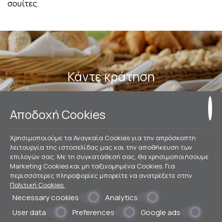
σουίτες.
Κάντε κράτηση
ΚΆΝΤΕ ΚΡΆΤΗΣΗ
Αποδοχή Cookies
Χρησιμοποιούμε τα Αναγκαία Cookies για την απρόσκοπτη
λειτουργία της ιστοσελίδας μας και την αποθήκευση των
επιλογών σας. Με τη συγκατάθεσή σας, θα χρησιμοποιήσουμε
» Cloud 9
» Η ΠIΣΙΝΑ
» EXPLORER EXECUTIVE LOUNGE
» ΤΟ
Marketing Cookies και μη ταξινομημένα Cookies. Για
ΓΥΜΝΑΣΤΗΡΙΟ
» SAUNA
» LIVINGSTONE LOUNGE
» VALET
περισσότερες πληροφορίες μπορείτε να ανατρέξετε στην
PARKING
Πολιτική Cookies
.
ΕΠΙΚΟΙΝΩΝΊΑ
Necessary cookies
Analytics
User data
Preferences
Google ads
Ξενοδοχείο Αθήνα κέντρο