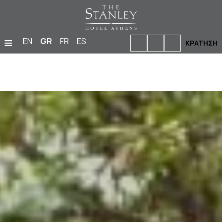
≡
EN
GR
FR
ES
ΚΡΆΤΗΣΗ
ΑΡΧΙΚΉ
ΔΙΑΜΟΝΉ
ΜΠΑΡ & ΕΣΤΙΑΤΌΡΙΑ
ΕΓΚΑΤΑΣΤΆΣΕΙΣ & ΠΑΡΟΧΈΣ
ΦΩΤΟΓΡΑΦΊΕΣ
ΕΚΔΗΛΏΣΕΙΣ
ΤΟΠΟΘΕΣΊΑ
ΠΡΟΣΦΟΡΈΣ