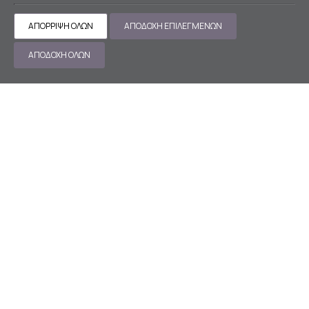
Οδυσσέως 1, Πλ. Καραισκάκη
ΑΠΌΡΡΙΨΗ ΌΛΩΝ
ΑΠΟΔΟΧΉ ΕΠΙΛΕΓΜΈΝΩΝ
10437 ΑΘΗΝΑ
+30 211 9900900
+30 6943106503
ΑΠΟΔΟΧΉ ΌΛΩΝ
reservations@thestanley.gr
MHTE 0206K014A0032100
ΓΕΜΗ 121716601000
ΑΡΙΘ. ΓΝΩΣΤΟΠΟΙΗΣΗΣ 1147428
SOCIAL MEDIA
ΕΝΤΥΠΏΣΕΙΣ