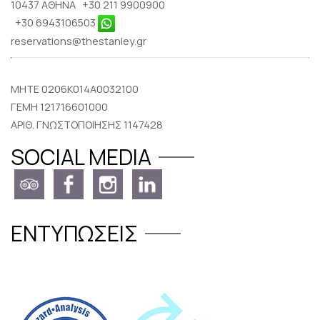
10437 ΑΘΗΝΑ
+30 211 9900900
+30 6943106503
reservations@thestanley.gr
MHTE 0206K014A0032100
ΓΕΜΗ 121716601000
ΑΡΙΘ. ΓΝΩΣΤΟΠΟΙΗΣΗΣ 1147428
SOCIAL MEDIA
ΕΝΤΥΠΏΣΕΙΣ