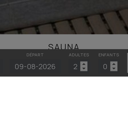
SAUNA
DÉPART
ADULTES
ENFANTS
 après une journée bien remplie, que ce soit pour travailler o