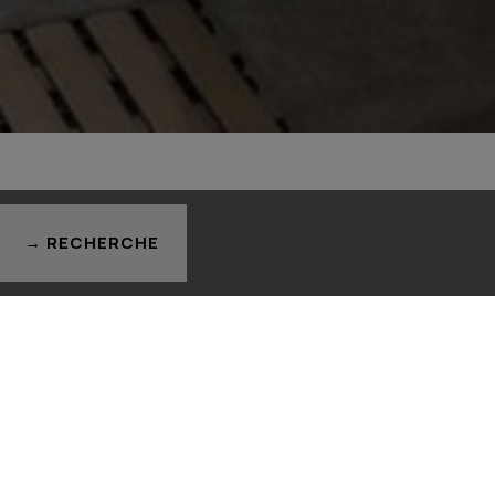
→ RECHERCHE
u flâner en ville.